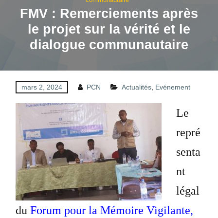
FMV : Remerciements après
le projet sur la vérité et le
dialogue communautaire
mars 2, 2024
PCN
Actualités
,
Evénement
Le
repré
senta
nt
légal
du
Forum pour la Mémoire Vigilante,