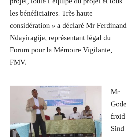
projet, toute l’équipe du projet et tous
les bénéficiaires. Très haute
considération » a déclaré Mr Ferdinand
Ndayiragije, représentant légal du
Forum pour la Mémoire Vigilante,
FMV.
Mr
Gode
froid
Sind