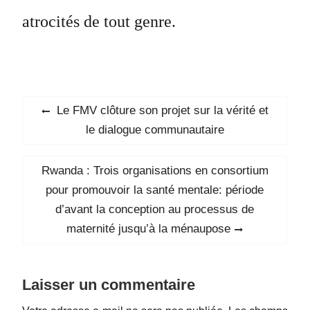
atrocités de tout genre.
Navigation
Previous
Le FMV clôture son projet sur la vérité et
de
post:
le dialogue communautaire
l’article
Next
Rwanda : Trois organisations en consortium
post:
pour promouvoir la santé mentale: période
d’avant la conception au processus de
maternité jusqu’à la ménaupose
Laisser un commentaire