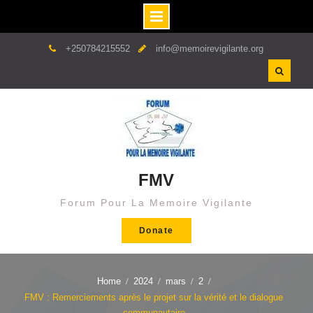
Skip
+250784215552
info@memoirevigilante.org
to
content
FMV
Forum Pour La Memoire Vigilante
Donate
Home
2024
mars
2
FMV : Remerciements après le projet sur la vérité et le dialogue
communautaire