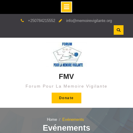
+250784215552
info@memoirevigilante.org
FMV
Forum Pour La Memoire Vigilante
Donate
Home
Evénements
Evénements