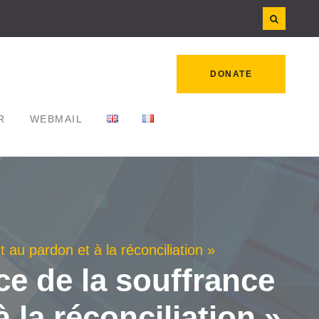
DONATE
R
WEBMAIL
au pardon et à la réconciliation »
e de la souffrance
 la réconciliation »