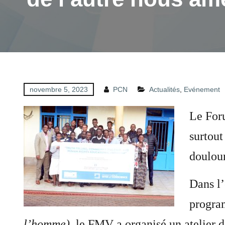
novembre 5, 2023
PCN
Actualités
,
Evénement
Le Foru
surtout
doulour
Dans l’
progra
l’homme
)
, le FMV a organisé un atelier 