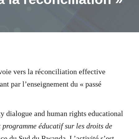
ie vers la réconciliation effective
ssant par l’enseignement du « passé
ty dialogue and human rights educational
 programme éducatif sur les droits de
nce du Sud du Rwanda. L’activité s’est