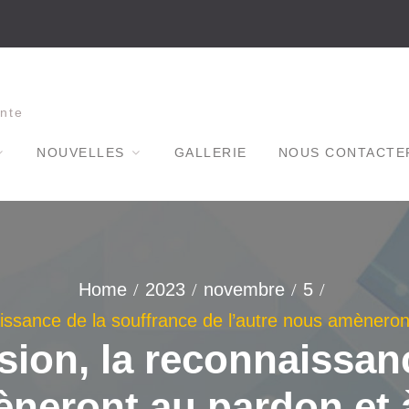
nte
NOUVELLES
GALLERIE
NOUS CONTACTE
Home
2023
novembre
5
sance de la souffrance de l’autre nous amèneront 
ion, la reconnaissanc
neront au pardon et à