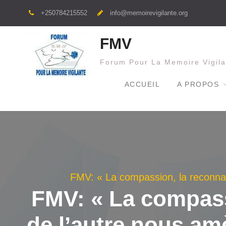
Skip
+250784215552
info@memoirevigilante.org
to
content
FMV
Forum Pour La Memoire Vigila
ACCUEIL
A PROPOS
FMV: « La compassion, la reconnais
FMV: « La compass
de l’autre nous amè