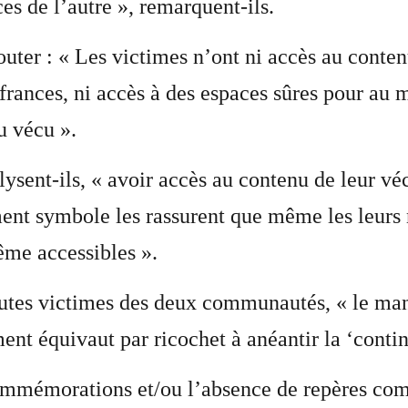
ces de l’autre », remarquent-ils.
outer : « Les victimes n’ont ni accès au conten
frances, ni accès à des espaces sûres pour au
u vécu ».
lysent-ils, « avoir accès au contenu de leur vé
t symbole les rassurent que même les leurs ne
ême accessibles ».
utes victimes des deux communautés, « le manq
nt équivaut par ricochet à anéantir la ‘continu
commémorations et/ou l’absence de repères comm