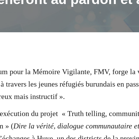
m pour la Mémoire Vigilante, FMV, forge la vo
 à travers les jeunes réfugiés burundais en pa
eux mais instructif ».
exécution du projet « Truth telling, communi
m » (
Dire la vérité, dialogue communautaire et
d’échanges à Huye, un des districts de la provi