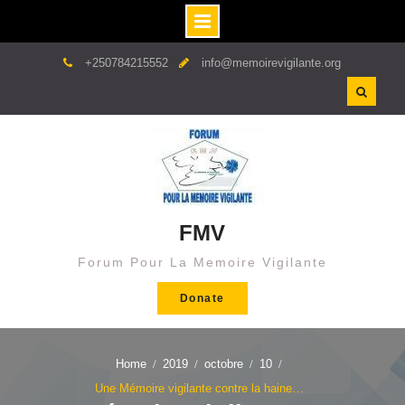
Skip
+250784215552
info@memoirevigilante.org
to
content
FMV
Forum Pour La Memoire Vigilante
Donate
Home
2019
octobre
10
Une Mémoire vigilante contre la haine…