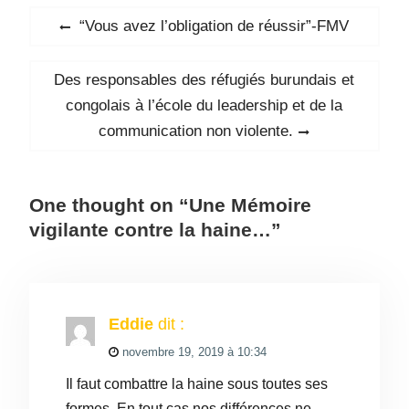
Navigation
Previous
“Vous avez l’obligation de réussir”-FMV
de
post:
l’article
Next
Des responsables des réfugiés burundais et
post:
congolais à l’école du leadership et de la
communication non violente.
One thought on “Une Mémoire
vigilante contre la haine…”
Eddie
dit :
novembre 19, 2019 à 10:34
Il faut combattre la haine sous toutes ses
formes. En tout cas nos différences ne