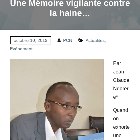
Une Mémoire vigilante contre
la haine…
octobre 10, 2019
PCN
Actualités
,
Evénement
Par
Jean
Claude
Ndorer
e*
Quand
on
exhorte
une