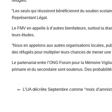
réfugiés.
“Les
seuls qui réussiront bénéficieront du soutien scola
Représentant Légal.
Le FMV en appelle à d’autres bienfaiteurs, surtout la d
leurs études.
“Nous en appelons aux autres organisations
locales, pu
des réfugiés pour multiplier leurs chances de mener une 
Le partenariat entre l’ONG
Forum pour la Mémoire Vigila
primaire et du secondaire sont soutenus. Des probabilité
Navigation
Previous
L’UA décrète Septembre comme “mois d’amnistie”
post:
de
l’article