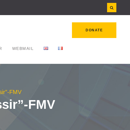
DONATE
R
WEBMAIL
ssir”-FMV
ssir”-FMV