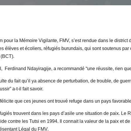
 pour la Mémoire Vigilante, FMV, s’est rendue dans le district
nes élèves et écoliers, réfugiés burundais, qui sont soutenus pa
 (BCT).
l,
Ferdinand Ndayiragije, a recommandé “une réussite, rien qu
ulte du fait qu’il ya absence de perturbation, de trouble, de guer
sir” a-t-il fait savoir.
élicite que ces jeunes ont trouvé
refuge dans un pays
favorable
réfugiés trouvent dans les pays d’asile une situation de paix. Le Rw
de contre les Tutsi en 1994. Il connait la valeur de la paix et d
résentant Légal du FMV.