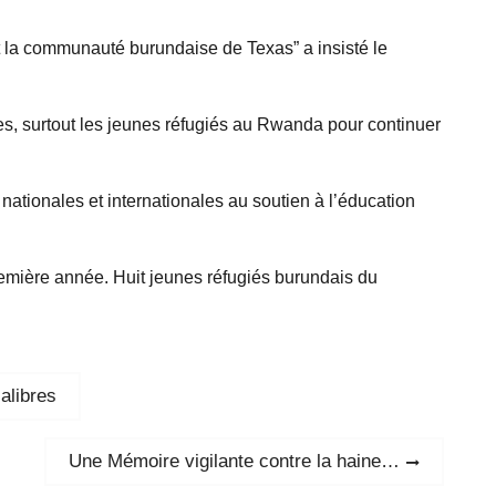
et la communauté burundaise de Texas” a insisté le
es, surtout les jeunes réfugiés au Rwanda pour continuer
ationales et internationales au soutien à l’éducation
emière année. Huit jeunes réfugiés burundais du
alibres
Next
Une Mémoire vigilante contre la haine…
post: