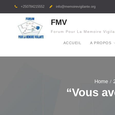
Skip
+250784215552
info@memoirevigilante.org
to
content
FMV
Forum Pour La Memoire Vigila
ACCUEIL
A PROPOS
Home
“Vous av