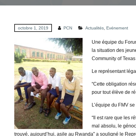
octobre 1, 2019
PCN
Actualités
,
Evénement
Une équipe du Forum
la situation des jeu
Community of Texas
Le représentant léga
“Cette obligation rés
pour tout élève de réus
L’équipe du FMV se f
“Il est rare que les 
mal absolu, le génoci
trouvé, aujourd’hui, asile au Rwanda” a souligné le Rep