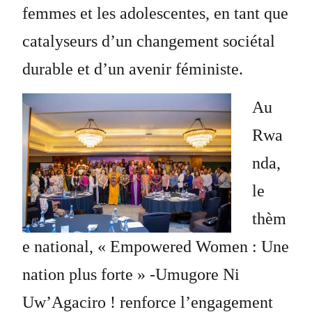
femmes et les adolescentes, en tant que
catalyseurs d’un changement sociétal
durable et d’un avenir féministe.
Au
Rwa
nda,
le
thèm
e national, « Empowered Women : Une
nation plus forte » -Umugore Ni
Uw’Agaciro ! renforce l’engagement