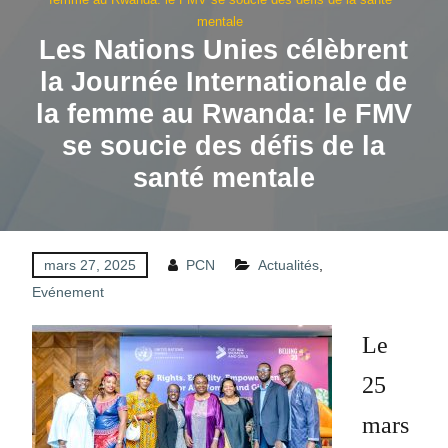
mentale
Les Nations Unies célèbrent
la Journée Internationale de
la femme au Rwanda: le FMV
se soucie des défis de la
santé mentale
mars 27, 2025
PCN
Actualités
,
Evénement
Le
25
mars