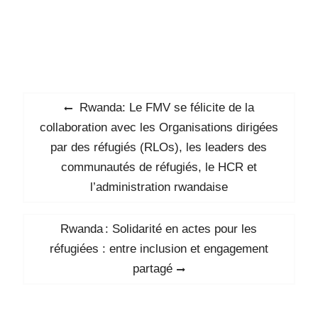
Navigation
Previous
Rwanda: Le FMV se félicite de la
de
post:
collaboration avec les Organisations dirigées
l’article
par des réfugiés (RLOs), les leaders des
communautés de réfugiés, le HCR et
l’administration rwandaise
Next
Rwanda : Solidarité en actes pour les
post:
réfugiées : entre inclusion et engagement
partagé