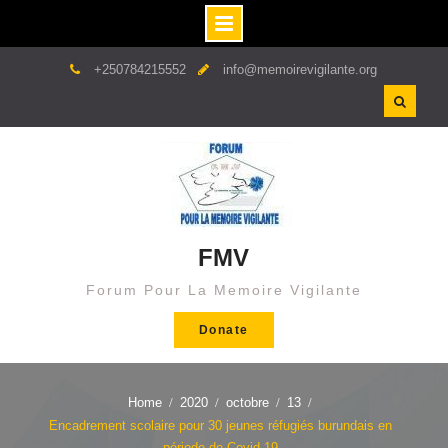
Skip
+250784215552
info@memoirevigilante.org
to
content
FMV
Forum Pour La Memoire Vigilante
Donate
Home
2020
octobre
13
Encadrement scolaire pour 30 jeunes réfugiés burundais en
période de Covid-19