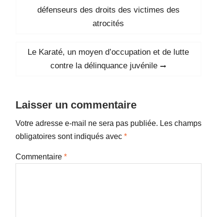
de
post:
défenseurs des droits des victimes des
l’article
atrocités
Next
Le Karaté, un moyen d’occupation et de lutte
post:
contre la délinquance juvénile
Laisser un commentaire
Votre adresse e-mail ne sera pas publiée.
Les champs
obligatoires sont indiqués avec
*
Commentaire
*