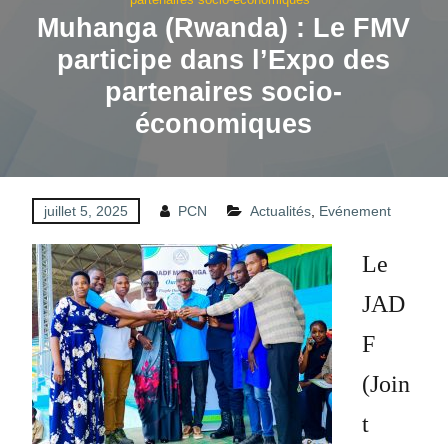
Muhanga (Rwanda) : Le FMV
participe dans l’Expo des
partenaires socio-
économiques
juillet 5, 2025
PCN
Actualités
,
Evénement
Le
JAD
F
(Join
t