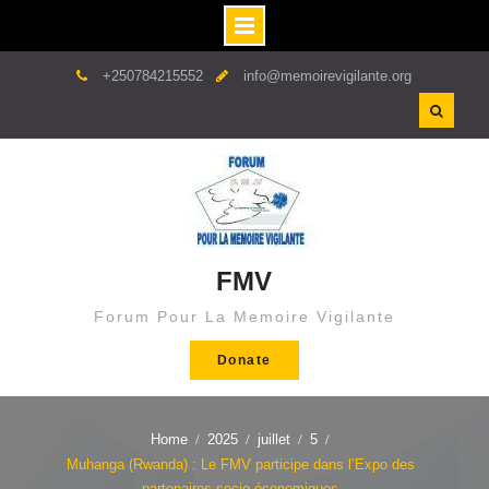
Skip
+250784215552
info@memoirevigilante.org
to
content
FMV
Forum Pour La Memoire Vigilante
Donate
Home
2025
juillet
5
Muhanga (Rwanda) : Le FMV participe dans l’Expo des
partenaires socio-économiques