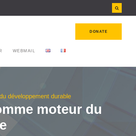
DONATE
R
WEBMAIL
du développement durable
comme moteur du
e