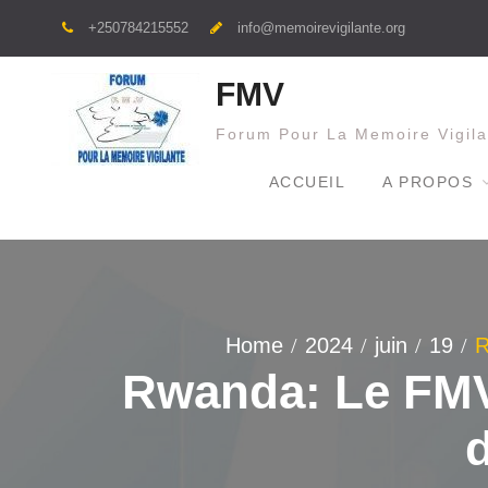
Skip
+250784215552
info@memoirevigilante.org
to
content
FMV
Forum Pour La Memoire Vigila
ACCUEIL
A PROPOS
Home
2024
juin
19
R
Rwanda: Le FMV