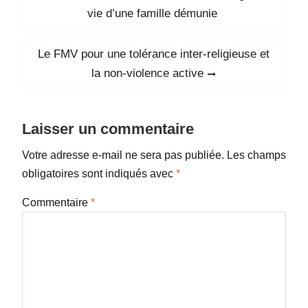
de
post:
vie d’une famille démunie
l’article
Next
Le FMV pour une tolérance inter-religieuse et
post:
la non-violence active
Laisser un commentaire
Votre adresse e-mail ne sera pas publiée.
Les champs
obligatoires sont indiqués avec
*
Commentaire
*