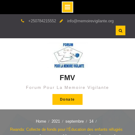
Skip
+250784215552
info@memoirevigilante.org
to
content
FMV
Forum Pour La Memoire Vigilante
Donate
Home
2021
septembre
14
Rwanda: Collecte de fonds pour l’Éducation des enfants réfugiés