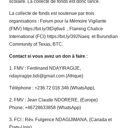
scolaire. La collecte de fonds est donc lancé.
La collecte de fonds est soutenue par trois
organisations : Forum pour la Mémoire Vigilante
(FMV)
https://bit.ly/3tDq6w4
, Flaming Chalice
International (FCI)
https://bit.ly/392Naeq
et Burundian
Community of Texas, BTC.
Contact si vous avez un don à faire :
1. FMV : Ferdinand NDAYIRAGIJE,
ndayiragije.bdi@gmail.com
(Afrique)
Téléphone : +236 72 016 346 (WhatsApp),
2. FMV : Jean Claude NDORERE, (Europe)
Phone: +46728633858 (WhatsApp)
3. FCI : Rév. Fulgence NDAGIJIMANA, (Canada et
États-Unis)