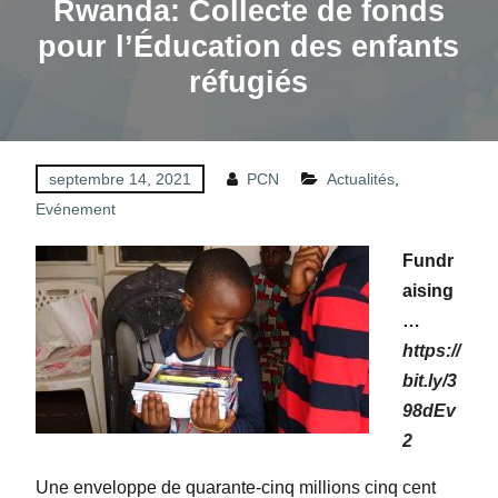
Rwanda: Collecte de fonds
pour l’Éducation des enfants
réfugiés
septembre 14, 2021
PCN
Actualités
,
Evénement
Fundr
aising
…
https://
bit.ly/3
98dEv
2
Une enveloppe de quarante-cinq millions cinq cent