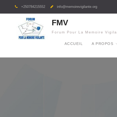
Skip
+250784215552
info@memoirevigilante.org
to
content
FMV
Forum Pour La Memoire Vigila
ACCUEIL
A PROPOS