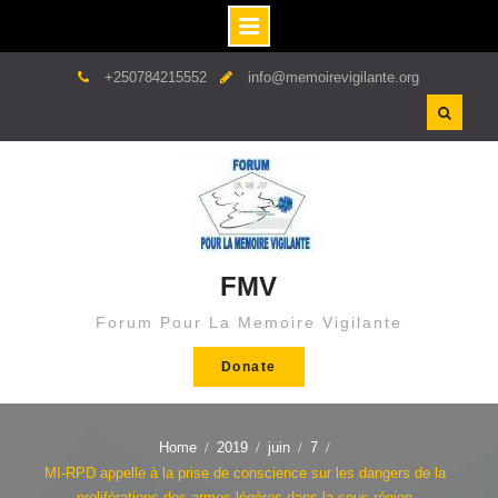
Skip
+250784215552
info@memoirevigilante.org
to
content
FMV
Forum Pour La Memoire Vigilante
Donate
Home
2019
juin
7
MI-RPD appelle à la prise de conscience sur les dangers de la
proliférations des armes légères dans la sous-région