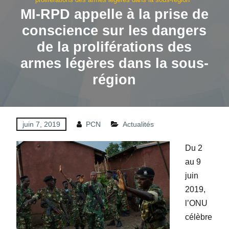
MI-RPD appelle à la prise de
conscience sur les dangers
de la proliférations des
armes légères dans la sous-
région
juin 7, 2019
PCN
Actualités
Du 2
au 9
juin
2019,
l’ONU
célèbre