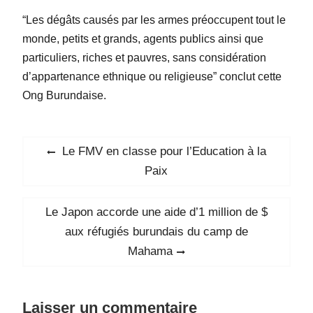
“Les dégâts causés par les armes préoccupent tout le
monde, petits et grands, agents publics ainsi que
particuliers, riches et pauvres, sans considération
d’appartenance ethnique ou religieuse” conclut cette
Ong Burundaise.
Navigation
Previous
Le FMV en classe pour l’Education à la
de
post:
Paix
l’article
Next
Le Japon accorde une aide d’1 million de $
post:
aux réfugiés burundais du camp de
Mahama
Laisser un commentaire